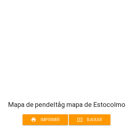
Mapa de pendeltåg mapa de Estocolmo
print
system_update_alt
IMPRIMIR
BAIXAR